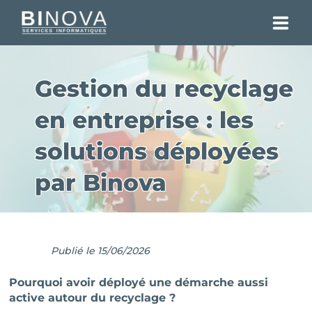
SOLUTIONS
Gestion du recyclage
RÉALISATIONS
en entreprise : les
CLIENTS
solutions déployées
ENTREPRISE
par Binova
ENGAGEMENTS
BLOG DES EXPERTS
Publié le 15/06/2026
CONTACT
Pourquoi avoir déployé une démarche aussi
active autour du recyclage ?